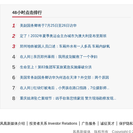
48小时点击排行
1
美副国务卿将于7月25日至26日访华
2
定了！2032年夏季奥运会主办城市为澳大利亚布里斯班
3
郑州地铁被困人员口述：车厢外水有一人多高 车厢内缺氧
4
在人间 | 亲历郑州暴雨：我用皮划艇救了一个孕妇
5
生命至上！第83集团军某旅紧急实施爆破分洪
6
美国常务副国务卿访华为何选在天津？外交部：两个原因
7
在人间 | 红绿灯被淹后，小男孩在路口指路，7位摄影师...
8
重庆姐弟坠亡案细节：凶手欲靠悲情蒙混 警方现场勘察发现...
凤凰新媒体介绍
投资者关系 Investor Relations
广告服务
诚征英才
保护隐
凤凰新媒体
版权所有
Copyright © 