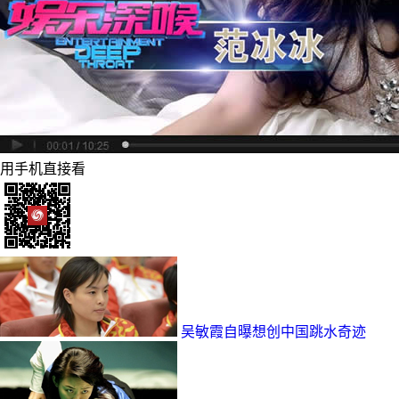
用手机直接看
吴敏霞自曝想创中国跳水奇迹