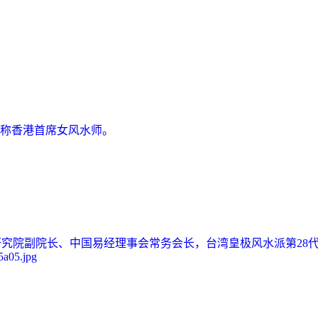
人称香港首席女风水师。
究院副院长、中国易经理事会常务会长，台湾皇极风水派第28
5a05.jpg