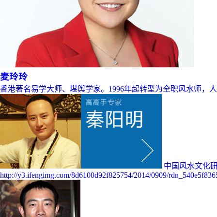
麦玲玲
香港著名易学大师、堪舆学家。1996年起转型为全职风水师，
中国风水文化研
http://y3.ifengimg.com/8d6100d92f825754/2014/0909/rdn_540e5f836