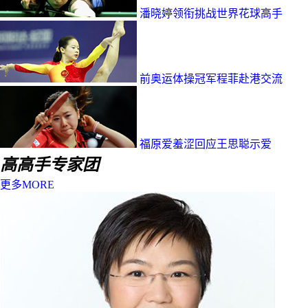
潘晓婷领衔挑战世界花球高手
前奥运体操冠军程菲赴港交流
福原爱羞涩回应王思聪示爱
高高手专家团
更多MORE