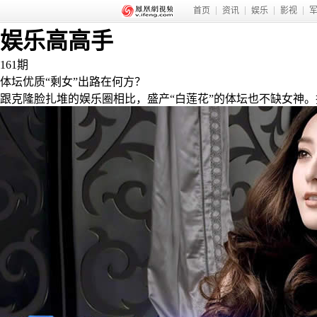
首页
资讯
娱乐
影视
娱乐高高手
161
期
体坛优质“剩女”出路在何方？
跟克隆脸扎堆的娱乐圈相比，盛产“白莲花”的体坛也不缺女神