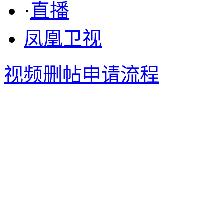
·
直播
凤凰卫视
视频删帖申请流程