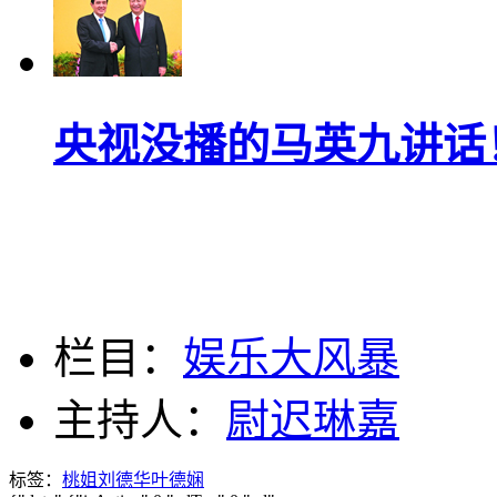
央视没播的马英九讲话
栏目：
娱乐大风暴
主持人：
尉迟琳嘉
标签：
桃姐
刘德华
叶德娴