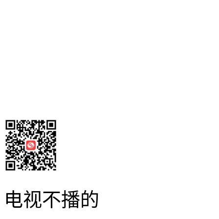
电视不播的