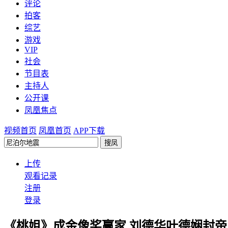
评论
拍客
综艺
游戏
VIP
社会
节目表
主持人
公开课
凤凰焦点
视频首页
凤凰首页
APP下载
上传
观看记录
注册
登录
《桃姐》成金像奖赢家 刘德华叶德娴封帝