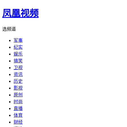
凤凰视频
选频道
军事
纪实
娱乐
搞笑
卫视
资讯
历史
影视
原创
时尚
直播
体育
财经