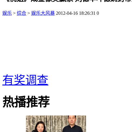
娱乐
>
综合
>
娱乐大风暴
2012-04-16 18:26:31
0
有奖调查
热播推荐