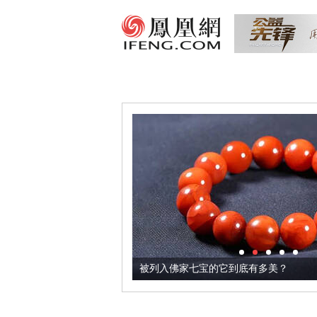
把它加到了牛轧糖里
被列入佛家七宝的它到底有多美？