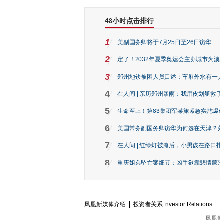
48小时点击排行
1
美副国务卿将于7月25日至26日访华
2
定了！2032年夏季奥运会主办城市为
3
郑州地铁被困人员口述：车厢外水有一
4
在人间 | 亲历郑州暴雨：我用皮划艇救
5
生命至上！第83集团军某旅紧急实施爆
6
美国常务副国务卿访华为何选在天津？
7
在人间 | 红绿灯被淹后，小男孩在路口指
8
重庆姐弟坠亡案细节：凶手欲靠悲情蒙混 
凤凰新媒体介绍
投资者关系 Investor Relations
凤凰