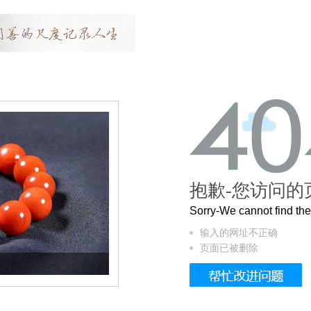
抱歉-您访问的
Sorry-We cannot find t
输入的网址不正确
页面已被删除
这个3.2米的长卷，还原了600岁的紫禁城