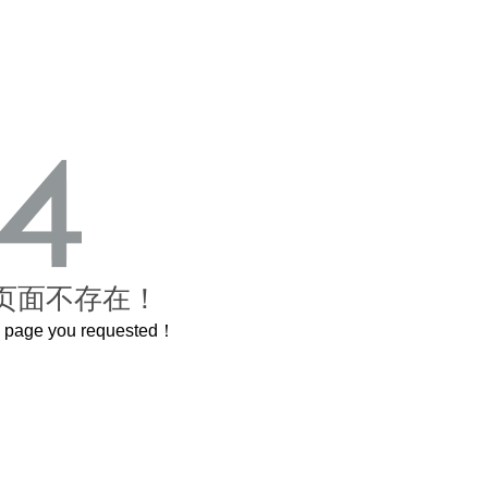
页面不存在！
he page you requested！
曲奇届的“爱马仕”把你的爱封在罐子里送给TA