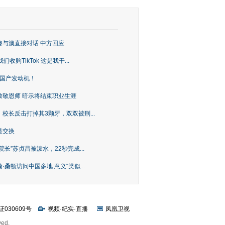
趣与澳直接对话 中方回应
购TikTok 这是我干...
上国产发动机！
致敬恩师 暗示将结束职业生涯
校长反击打掉其3颗牙，双双被刑...
是交换
长”苏贞昌被泼水，22秒完成...
桑顿访问中国多地 意义“类似...
证030609号
视频
·
纪实
·
直播
凤凰卫视
ved.