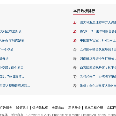
本日热榜排行
1
澳大利亚总理称中方无兴
2
澳大利亚布里斯班
微软CEO：去年特朗普要我们收
3
人多高 车厢内缺氧
中国空军官宣：歼-20用
4
了一个孕妇
女排国手晒全队聚餐照！
5
破分洪
河南醉汉闯进小学打校长，
6
外交部：两个原因
白宫回应孟晚舟案：这不
7
路，7位摄影师...
又打起来了！台湾省“行政院
8
警方现场勘察发现...
港媒：华尔街重要人物约翰·
广告服务
诚征英才
保护隐私权
免责条款
意见反馈
凤凰卫视介绍
京ICP
新媒体
版权所有
Copyright © 2019 Phoenix New Media Limited All Rights Reser