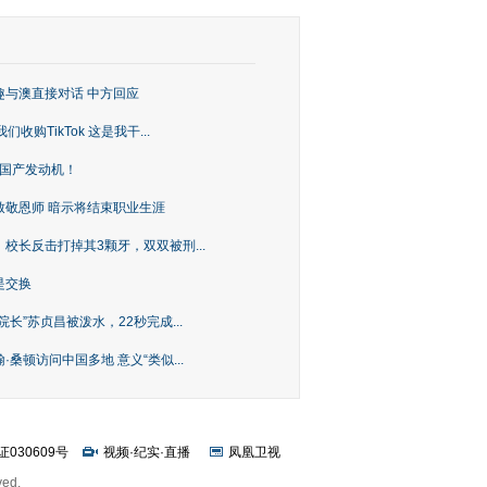
趣与澳直接对话 中方回应
购TikTok 这是我干...
上国产发动机！
致敬恩师 暗示将结束职业生涯
校长反击打掉其3颗牙，双双被刑...
是交换
长”苏贞昌被泼水，22秒完成...
桑顿访问中国多地 意义“类似...
证030609号
视频
·
纪实
·
直播
凤凰卫视
ved.