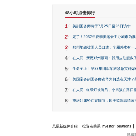
48小时点击排行
1
美副国务卿将于7月25日至26日访华
2
定了！2032年夏季奥运会主办城市为
3
郑州地铁被困人员口述：车厢外水有一
4
在人间 | 亲历郑州暴雨：我用皮划艇救
5
生命至上！第83集团军某旅紧急实施爆
6
美国常务副国务卿访华为何选在天津？
7
在人间 | 红绿灯被淹后，小男孩在路口指
8
重庆姐弟坠亡案细节：凶手欲靠悲情蒙混 
凤凰新媒体介绍
投资者关系 Investor Relations
凤凰