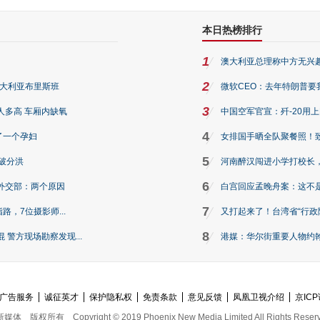
本日热榜排行
1
澳大利亚总理称中方无兴
2
澳大利亚布里斯班
微软CEO：去年特朗普要我们收
3
人多高 车厢内缺氧
中国空军官宣：歼-20用
4
了一个孕妇
女排国手晒全队聚餐照！
5
破分洪
河南醉汉闯进小学打校长，
6
外交部：两个原因
白宫回应孟晚舟案：这不
7
路，7位摄影师...
又打起来了！台湾省“行政院
8
警方现场勘察发现...
港媒：华尔街重要人物约翰·
广告服务
诚征英才
保护隐私权
免责条款
意见反馈
凤凰卫视介绍
京ICP
新媒体
版权所有
Copyright © 2019 Phoenix New Media Limited All Rights Reser