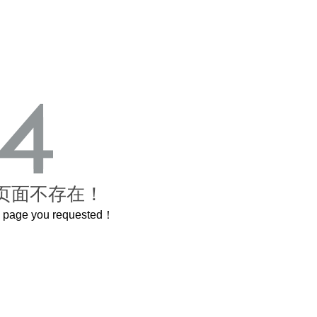
页面不存在！
he page you requested！
这个3.2米的长卷，还原了600岁的紫禁城