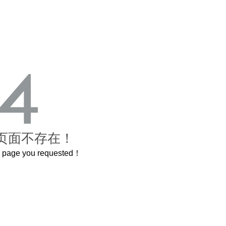
页面不存在！
he page you requested！
这个3.2米的长卷，还原了600岁的紫禁城