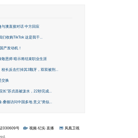
趣与澳直接对话 中方回应
购TikTok 这是我干...
上国产发动机！
致敬恩师 暗示将结束职业生涯
校长反击打掉其3颗牙，双双被刑...
是交换
长”苏贞昌被泼水，22秒完成...
桑顿访问中国多地 意义“类似...
证030609号
视频
·
纪实
·
直播
凤凰卫视
ved.