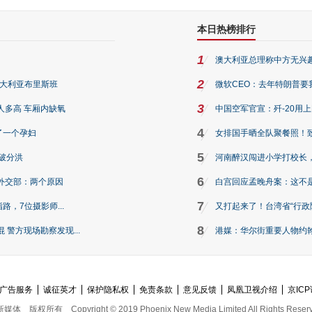
本日热榜排行
1
澳大利亚总理称中方无兴
2
澳大利亚布里斯班
微软CEO：去年特朗普要我们收
3
人多高 车厢内缺氧
中国空军官宣：歼-20用
4
了一个孕妇
女排国手晒全队聚餐照！
5
破分洪
河南醉汉闯进小学打校长，
6
外交部：两个原因
白宫回应孟晚舟案：这不
7
路，7位摄影师...
又打起来了！台湾省“行政院
8
警方现场勘察发现...
港媒：华尔街重要人物约翰·
广告服务
诚征英才
保护隐私权
免责条款
意见反馈
凤凰卫视介绍
京ICP
新媒体
版权所有
Copyright © 2019 Phoenix New Media Limited All Rights Reser