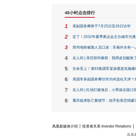
48小时点击排行
1
美副国务卿将于7月25日至26日访华
2
定了！2032年夏季奥运会主办城市为
3
郑州地铁被困人员口述：车厢外水有一
4
在人间 | 亲历郑州暴雨：我用皮划艇救
5
生命至上！第83集团军某旅紧急实施爆
6
美国常务副国务卿访华为何选在天津？
7
在人间 | 红绿灯被淹后，小男孩在路口指
8
重庆姐弟坠亡案细节：凶手欲靠悲情蒙混 
凤凰新媒体介绍
投资者关系 Investor Relations
凤凰