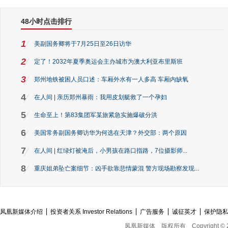
48小时点击排行
1
美副国务卿将于7月25日至26日访华
2
定了！2032年夏季奥运会主办城市为澳大利亚布里斯班
3
郑州地铁被困人员口述：车厢外水有一人多高 车厢内缺氧
4
在人间 | 亲历郑州暴雨：我用皮划艇救了一个孕妇
5
生命至上！第83集团军某旅紧急实施爆破分洪
6
美国常务副国务卿访华为何选在天津？外交部：两个原因
7
在人间 | 红绿灯被淹后，小男孩在路口指路，7位摄影师...
8
重庆姐弟坠亡案细节：凶手欲靠悲情蒙混 警方现场勘察发现...
凤凰新媒体介绍
投资者关系 Investor Relations
广告服务
诚征英才
保护隐
凤凰新媒体
版权所有
Copyright © 