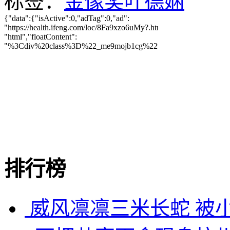
标签：
金像奖
叶德娴
排行榜
威风凛凛三米长蛇 被