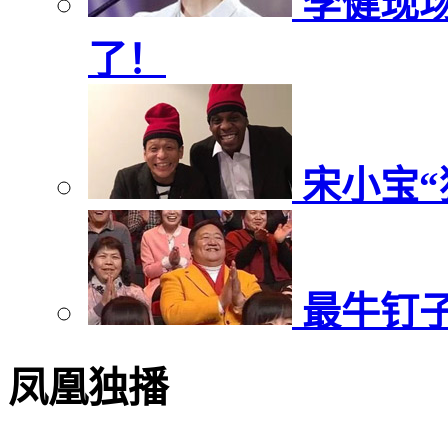
李健现
了！
宋小宝“
最牛钉子
凤凰独播