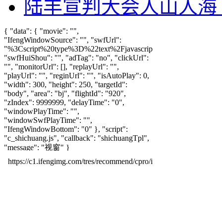
陆丰宣判大会人山人海 