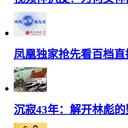
凤凰独家抢先看百档直
沉寂43年：解开林彪