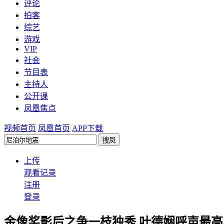
评论
拍客
综艺
游戏
VIP
社会
节目表
主持人
公开课
凤凰焦点
视频首页
凤凰首页
APP下载
上传
观看记录
注册
登录
金像奖影后之争一枝独秀 叶德娴呼声最高