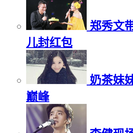
郑秀文
儿封红包
奶茶妹
巅峰