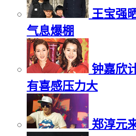
王宝强
气息爆棚
钟嘉欣
有喜感压力大
郑淳元