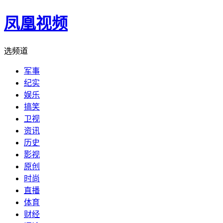
凤凰视频
选频道
军事
纪实
娱乐
搞笑
卫视
资讯
历史
影视
原创
时尚
直播
体育
财经