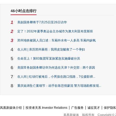
48小时点击排行
1
美副国务卿将于7月25日至26日访华
2
定了！2032年夏季奥运会主办城市为澳大利亚布里斯班
3
郑州地铁被困人员口述：车厢外水有一人多高 车厢内缺氧
4
在人间 | 亲历郑州暴雨：我用皮划艇救了一个孕妇
5
生命至上！第83集团军某旅紧急实施爆破分洪
6
美国常务副国务卿访华为何选在天津？外交部：两个原因
7
在人间 | 红绿灯被淹后，小男孩在路口指路，7位摄影师...
8
重庆姐弟坠亡案细节：凶手欲靠悲情蒙混 警方现场勘察发现...
凤凰新媒体介绍
投资者关系 Investor Relations
广告服务
诚征英才
保护隐
凤凰新媒体
版权所有
Copyright © 