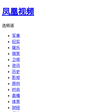
凤凰视频
选频道
军事
纪实
娱乐
搞笑
卫视
资讯
历史
影视
原创
时尚
直播
体育
财经