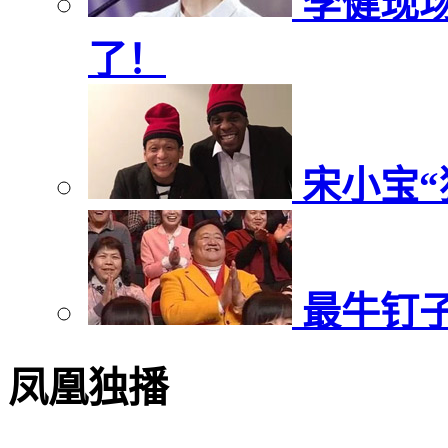
李健现
了！
宋小宝“
最牛钉子
凤凰独播