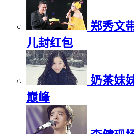
郑秀文
儿封红包
奶茶妹
巅峰