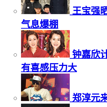
王宝强
气息爆棚
钟嘉欣
有喜感压力大
郑淳元