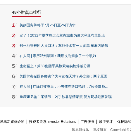
48小时点击排行
1
美副国务卿将于7月25日至26日访华
2
定了！2032年夏季奥运会主办城市为澳大利亚布里斯班
3
郑州地铁被困人员口述：车厢外水有一人多高 车厢内缺氧
4
在人间 | 亲历郑州暴雨：我用皮划艇救了一个孕妇
5
生命至上！第83集团军某旅紧急实施爆破分洪
6
美国常务副国务卿访华为何选在天津？外交部：两个原因
7
在人间 | 红绿灯被淹后，小男孩在路口指路，7位摄影师...
8
重庆姐弟坠亡案细节：凶手欲靠悲情蒙混 警方现场勘察发现...
凤凰新媒体介绍
投资者关系 Investor Relations
广告服务
诚征英才
保护隐
凤凰新媒体
版权所有
Copyright © 