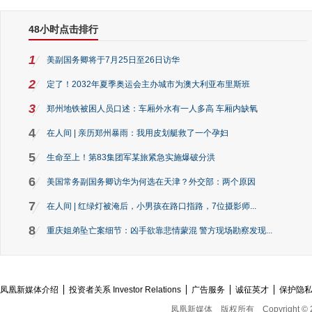
48小时点击排行
1
美副国务卿将于7月25日至26日访华
2
定了！2032年夏季奥运会主办城市为澳大利亚布里斯班
3
郑州地铁被困人员口述：车厢外水有一人多高 车厢内缺氧
4
在人间 | 亲历郑州暴雨：我用皮划艇救了一个孕妇
5
生命至上！第83集团军某旅紧急实施爆破分洪
6
美国常务副国务卿访华为何选在天津？外交部：两个原因
7
在人间 | 红绿灯被淹后，小男孩在路口指路，7位摄影师...
8
重庆姐弟坠亡案细节：凶手欲靠悲情蒙混 警方现场勘察发现...
凤凰新媒体介绍
投资者关系 Investor Relations
广告服务
诚征英才
保护隐
凤凰新媒体
版权所有
Copyright © 