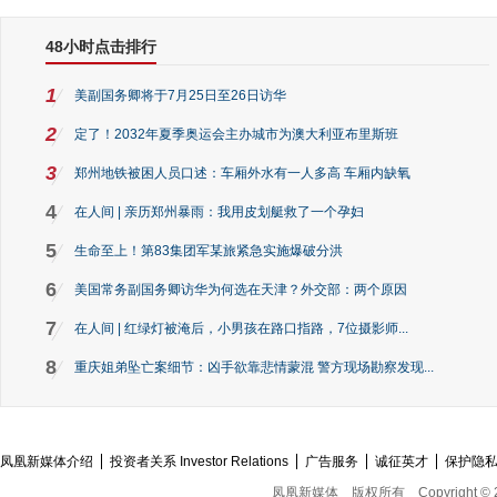
48小时点击排行
1
美副国务卿将于7月25日至26日访华
2
定了！2032年夏季奥运会主办城市为澳大利亚布里斯班
3
郑州地铁被困人员口述：车厢外水有一人多高 车厢内缺氧
4
在人间 | 亲历郑州暴雨：我用皮划艇救了一个孕妇
5
生命至上！第83集团军某旅紧急实施爆破分洪
6
美国常务副国务卿访华为何选在天津？外交部：两个原因
7
在人间 | 红绿灯被淹后，小男孩在路口指路，7位摄影师...
8
重庆姐弟坠亡案细节：凶手欲靠悲情蒙混 警方现场勘察发现...
凤凰新媒体介绍
投资者关系 Investor Relations
广告服务
诚征英才
保护隐
凤凰新媒体
版权所有
Copyright © 