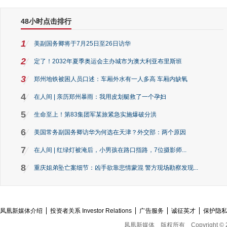
48小时点击排行
1
美副国务卿将于7月25日至26日访华
2
定了！2032年夏季奥运会主办城市为澳大利亚布里斯班
3
郑州地铁被困人员口述：车厢外水有一人多高 车厢内缺氧
4
在人间 | 亲历郑州暴雨：我用皮划艇救了一个孕妇
5
生命至上！第83集团军某旅紧急实施爆破分洪
6
美国常务副国务卿访华为何选在天津？外交部：两个原因
7
在人间 | 红绿灯被淹后，小男孩在路口指路，7位摄影师...
8
重庆姐弟坠亡案细节：凶手欲靠悲情蒙混 警方现场勘察发现...
凤凰新媒体介绍
投资者关系 Investor Relations
广告服务
诚征英才
保护隐
凤凰新媒体
版权所有
Copyright © 