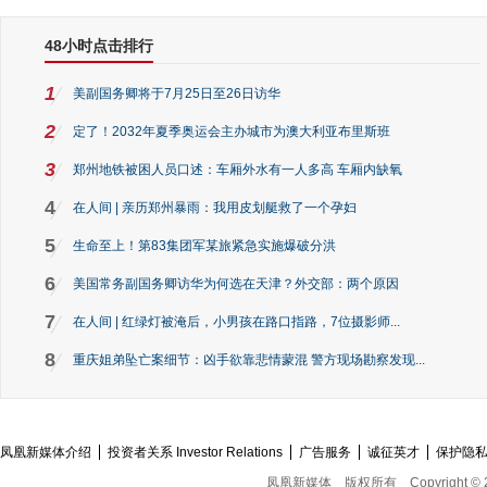
48小时点击排行
1
美副国务卿将于7月25日至26日访华
2
定了！2032年夏季奥运会主办城市为澳大利亚布里斯班
3
郑州地铁被困人员口述：车厢外水有一人多高 车厢内缺氧
4
在人间 | 亲历郑州暴雨：我用皮划艇救了一个孕妇
5
生命至上！第83集团军某旅紧急实施爆破分洪
6
美国常务副国务卿访华为何选在天津？外交部：两个原因
7
在人间 | 红绿灯被淹后，小男孩在路口指路，7位摄影师...
8
重庆姐弟坠亡案细节：凶手欲靠悲情蒙混 警方现场勘察发现...
凤凰新媒体介绍
投资者关系 Investor Relations
广告服务
诚征英才
保护隐
凤凰新媒体
版权所有
Copyright © 