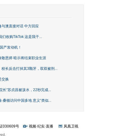
趣与澳直接对话 中方回应
购TikTok 这是我干...
上国产发动机！
致敬恩师 暗示将结束职业生涯
校长反击打掉其3颗牙，双双被刑...
是交换
长”苏贞昌被泼水，22秒完成...
桑顿访问中国多地 意义“类似...
证030609号
视频
·
纪实
·
直播
凤凰卫视
ved.