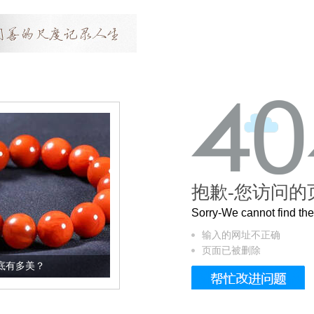
抱歉-您访问的
Sorry-We cannot find t
输入的网址不正确
页面已被删除
这个3.2米的长卷，还原了600岁的紫禁城