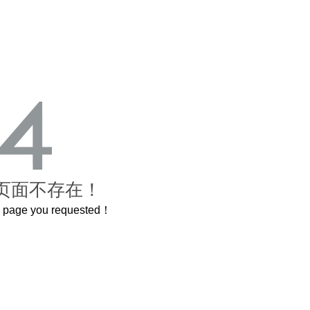
页面不存在！
he page you requested！
曲奇届的“爱马仕”把你的爱封在罐子里送给TA