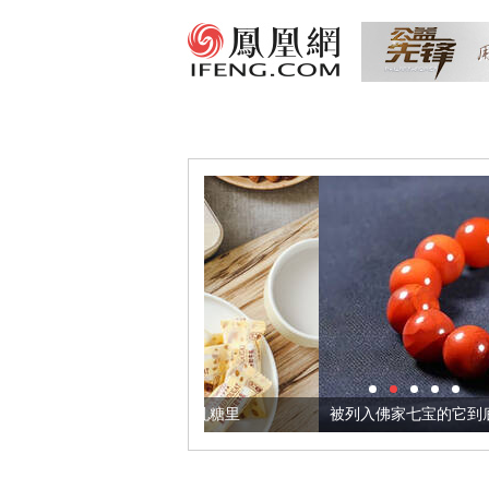
把它加到了牛轧糖里
被列入佛家七宝的它到底有多美？