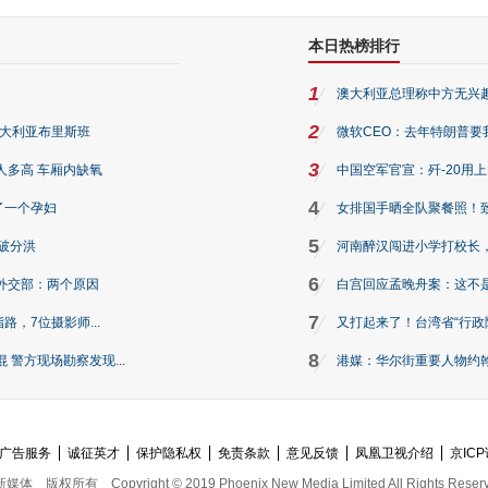
本日热榜排行
1
澳大利亚总理称中方无兴
2
澳大利亚布里斯班
微软CEO：去年特朗普要我们收
3
人多高 车厢内缺氧
中国空军官宣：歼-20用
4
了一个孕妇
女排国手晒全队聚餐照！
5
破分洪
河南醉汉闯进小学打校长，
6
外交部：两个原因
白宫回应孟晚舟案：这不
7
路，7位摄影师...
又打起来了！台湾省“行政院
8
警方现场勘察发现...
港媒：华尔街重要人物约翰·
广告服务
诚征英才
保护隐私权
免责条款
意见反馈
凤凰卫视介绍
京ICP
新媒体
版权所有
Copyright © 2019 Phoenix New Media Limited All Rights Reser