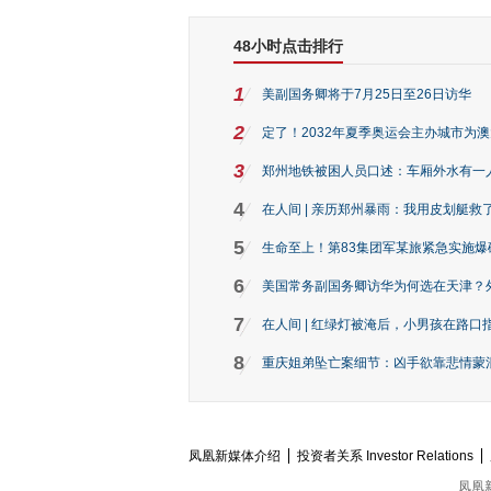
48小时点击排行
1
美副国务卿将于7月25日至26日访华
2
定了！2032年夏季奥运会主办城市为
3
郑州地铁被困人员口述：车厢外水有一
4
在人间 | 亲历郑州暴雨：我用皮划艇救
5
生命至上！第83集团军某旅紧急实施爆
6
美国常务副国务卿访华为何选在天津？
7
在人间 | 红绿灯被淹后，小男孩在路口指
8
重庆姐弟坠亡案细节：凶手欲靠悲情蒙混 
凤凰新媒体介绍
投资者关系 Investor Relations
凤凰