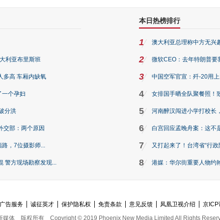
本日热榜排行
1
澳大利亚总理称中方无兴
2
澳大利亚布里斯班
微软CEO：去年特朗普要我们收
3
人多高 车厢内缺氧
中国空军官宣：歼-20用
4
了一个孕妇
女排国手晒全队聚餐照！
5
破分洪
河南醉汉闯进小学打校长，
6
外交部：两个原因
白宫回应孟晚舟案：这不
7
路，7位摄影师...
又打起来了！台湾省“行政院
8
警方现场勘察发现...
港媒：华尔街重要人物约翰·
广告服务
诚征英才
保护隐私权
免责条款
意见反馈
凤凰卫视介绍
京ICP
新媒体
版权所有
Copyright © 2019 Phoenix New Media Limited All Rights Reser