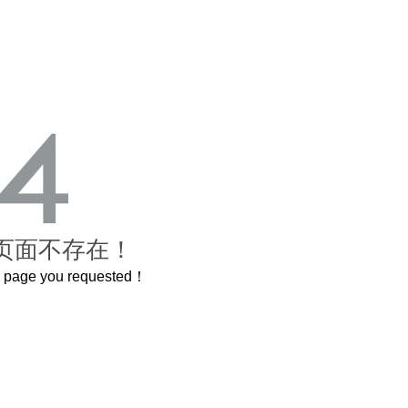
页面不存在！
he page you requested！
这个3.2米的长卷，还原了600岁的紫禁城