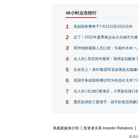
48小时点击排行
1
美副国务卿将于7月25日至26日访华
2
定了！2032年夏季奥运会主办城市为
3
郑州地铁被困人员口述：车厢外水有一
4
在人间 | 亲历郑州暴雨：我用皮划艇救
5
生命至上！第83集团军某旅紧急实施爆
6
美国常务副国务卿访华为何选在天津？
7
在人间 | 红绿灯被淹后，小男孩在路口指
8
重庆姐弟坠亡案细节：凶手欲靠悲情蒙混 
凤凰新媒体介绍
投资者关系 Investor Relations
凤凰