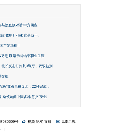
趣与澳直接对话 中方回应
购TikTok 这是我干...
上国产发动机！
致敬恩师 暗示将结束职业生涯
校长反击打掉其3颗牙，双双被刑...
是交换
长”苏贞昌被泼水，22秒完成...
桑顿访问中国多地 意义“类似...
证030609号
视频
·
纪实
·
直播
凤凰卫视
ved.