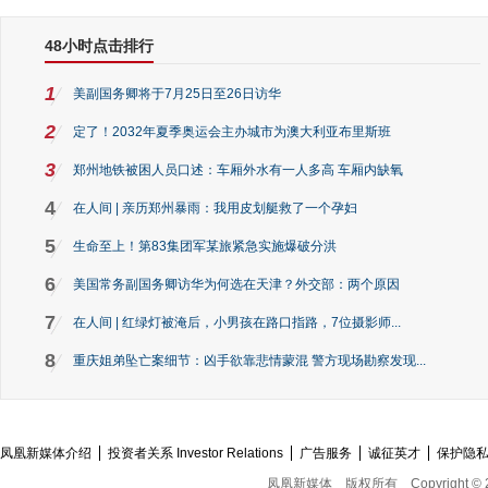
48小时点击排行
1
美副国务卿将于7月25日至26日访华
2
定了！2032年夏季奥运会主办城市为澳大利亚布里斯班
3
郑州地铁被困人员口述：车厢外水有一人多高 车厢内缺氧
4
在人间 | 亲历郑州暴雨：我用皮划艇救了一个孕妇
5
生命至上！第83集团军某旅紧急实施爆破分洪
6
美国常务副国务卿访华为何选在天津？外交部：两个原因
7
在人间 | 红绿灯被淹后，小男孩在路口指路，7位摄影师...
8
重庆姐弟坠亡案细节：凶手欲靠悲情蒙混 警方现场勘察发现...
凤凰新媒体介绍
投资者关系 Investor Relations
广告服务
诚征英才
保护隐
凤凰新媒体
版权所有
Copyright © 