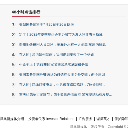
48小时点击排行
1
美副国务卿将于7月25日至26日访华
2
定了！2032年夏季奥运会主办城市为澳大利亚布里斯班
3
郑州地铁被困人员口述：车厢外水有一人多高 车厢内缺氧
4
在人间 | 亲历郑州暴雨：我用皮划艇救了一个孕妇
5
生命至上！第83集团军某旅紧急实施爆破分洪
6
美国常务副国务卿访华为何选在天津？外交部：两个原因
7
在人间 | 红绿灯被淹后，小男孩在路口指路，7位摄影师...
8
重庆姐弟坠亡案细节：凶手欲靠悲情蒙混 警方现场勘察发现...
凤凰新媒体介绍
投资者关系 Investor Relations
广告服务
诚征英才
保护隐
凤凰新媒体
版权所有
Copyright © 