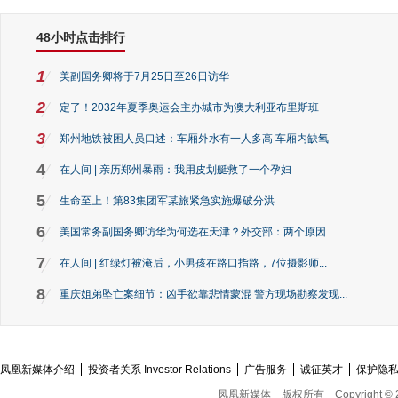
48小时点击排行
1
美副国务卿将于7月25日至26日访华
2
定了！2032年夏季奥运会主办城市为澳大利亚布里斯班
3
郑州地铁被困人员口述：车厢外水有一人多高 车厢内缺氧
4
在人间 | 亲历郑州暴雨：我用皮划艇救了一个孕妇
5
生命至上！第83集团军某旅紧急实施爆破分洪
6
美国常务副国务卿访华为何选在天津？外交部：两个原因
7
在人间 | 红绿灯被淹后，小男孩在路口指路，7位摄影师...
8
重庆姐弟坠亡案细节：凶手欲靠悲情蒙混 警方现场勘察发现...
凤凰新媒体介绍
投资者关系 Investor Relations
广告服务
诚征英才
保护隐
凤凰新媒体
版权所有
Copyright © 