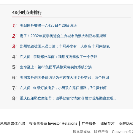
48小时点击排行
1
美副国务卿将于7月25日至26日访华
2
定了！2032年夏季奥运会主办城市为澳大利亚布里斯班
3
郑州地铁被困人员口述：车厢外水有一人多高 车厢内缺氧
4
在人间 | 亲历郑州暴雨：我用皮划艇救了一个孕妇
5
生命至上！第83集团军某旅紧急实施爆破分洪
6
美国常务副国务卿访华为何选在天津？外交部：两个原因
7
在人间 | 红绿灯被淹后，小男孩在路口指路，7位摄影师...
8
重庆姐弟坠亡案细节：凶手欲靠悲情蒙混 警方现场勘察发现...
凤凰新媒体介绍
投资者关系 Investor Relations
广告服务
诚征英才
保护隐
凤凰新媒体
版权所有
Copyright © 