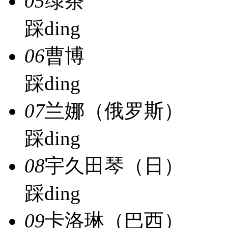
05
绿茶
踩
ding
06
曹博
踩
ding
07
兰娜（俄罗斯）
踩
ding
08
宇久田琴（日）
踩
ding
09
卡洛琳（巴西）