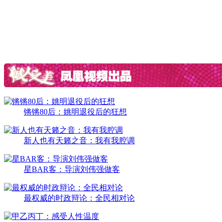
锵锵80后：姚明退役后的狂想
新人也有天籁之音：我有我腔调
星BAR客：导演刘伟强做客
最权威的时政辩论：全民相对论