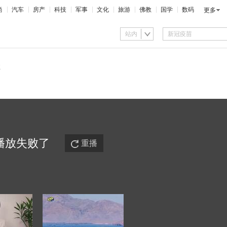
尚
汽车
房产
科技
军事
文化
旅游
佛教
国学
数码
更多
站内
播放
失败
了
重播