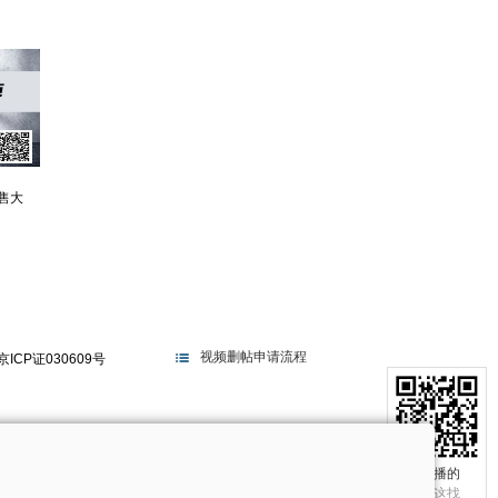
售大
视频删帖申请流程
京ICP证030609号
电视不播的
真相在这找