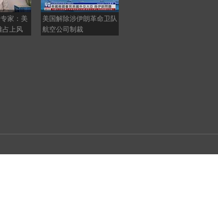
”专家：美
美国解除涉伊朗革命卫队
为了哈梅内伊顺利接棒伊
难占上风
航空公司制裁
朗政权，霍梅尼做了什么
安排？