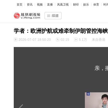
首页
资讯
视频
直播
凤凰卫视
财经
娱乐
体育
时
学者：欧洲护航或难牵制伊朗管控海峡
2026-07-07 18:50:20
02:15
5.1万
来自香港
亲，