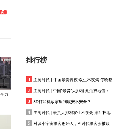
美国解除涉伊朗革命卫队
航空公司制裁
伊朗总统谈战争决策：与
最高领袖联系极难
通过风塔把自然风引入建
筑内，揭秘伊朗亚兹德神
奇的“沙漠空调”
排行榜
伊朗锁定海峡掌控权，美
伊谈判再现进展，双方打
打停停意愿如何？
主厨时代丨中国最贵宵夜:双生不夜粥 每晚都
美伊战火烧到苏伊士运河
有人花两万吃一桌
门口，美国天然气船中
主厨时代 | 中国”最贵“大排档 潮汕扫地僧：
招，谁干的？
：全力
双生不夜粥
外媒：伊朗或将能管控霍
3D打印机放家里到底安不安全？
尔木兹海峡船只
主厨时代 | 最贵大排档双生不夜粥 潮汕扫地
僧 预告片
伊朗态度强硬，否认与美
对谈小宇宙播客创始人，AI时代播客会被取
对话，美伊局势还会如何