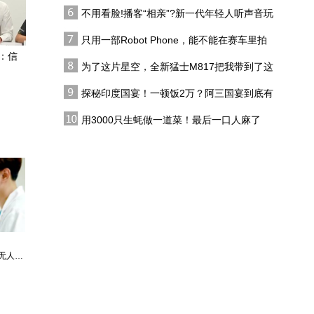
代吗?
升温发酵？
不用看脸!播客“相亲”?新一代年轻人听声音玩
伊朗是如何从亲美附庸，
恋综
变成了中东反美排头兵？
只用一部Robot Phone，能不能在赛车里拍
出好莱坞大片？
：信
为了这片星空，全新猛士M817把我带到了这
美媒：伊朗和阿曼海峡协
里，值了！
议草案即将敲定
探秘印度国宴！一顿饭2万？阿三国宴到底有
多离谱？
现场报道｜伊朗：最快本
用3000只生蚝做一道菜！最后一口人麻了
周末与阿曼达成霍尔木兹
协议
伊朗民众盼紧张局势缓和
强调对美不信任
最强仙医：一身布艺却无人不识
婿中狂龙:三年上门女婿后的爆发
男人四十：家有娇妻