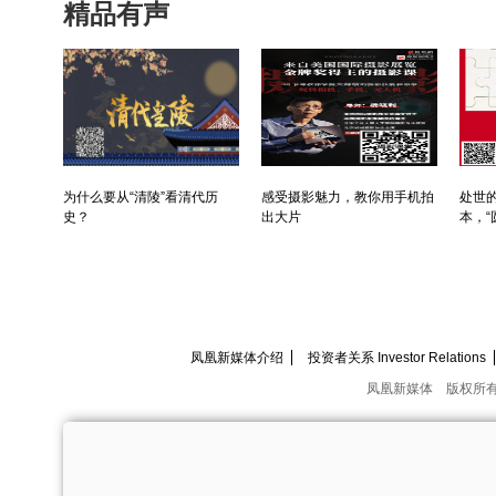
精品有声
为什么要从“清陵”看清代历
感受摄影魅力，教你用手机拍
处世的
史？
出大片
本，“
凤凰新媒体介绍
投资者关系 Investor Relations
凤凰新媒体
版权所