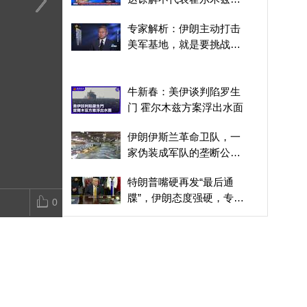
开
美媒：伊朗和阿曼海峡协
牛新春：美伊谈判陷罗生
伊朗是如何从
专家解析：伊朗主动打击
议草案即将敲定
门 霍尔木兹方案浮出水
变成了中东反
美军基地，就是要挑战美
面
国底线，掌握战争的节奏
牛新春：美伊谈判陷罗生
门 霍尔木兹方案浮出水面
伊朗伊斯兰革命卫队，一
家伪装成军队的垄断公
司？
特朗普嘴硬再发“最后通
牒”，伊朗态度强硬，专家
0
解读局势的核心走向
关键弹药“缺货”专家：美
方在美伊谈判难占上风
1979年霍梅尼领导伊斯兰
革命，延续2500多年的伊
朗君主制宣告终结