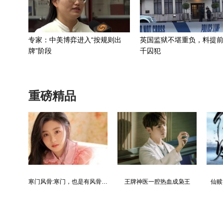
专家：中美博弈进入“按规则出
英国监狱不堪重负，料提前
牌”阶段
千囚犯
重磅精品
都市争锋被新来的女上司给看上
寒门风骨:寒门，也是有风骨的！
王牌神医一腔热血成枭王
仙赎