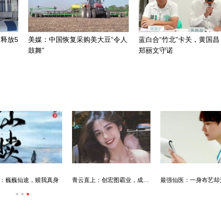
释放5
美媒：中国恢复采购美大豆“令人
蓝白合“竹北”卡关，黄国昌
鼓舞”
郑丽文守诺
：巍巍仙途，赎我真身
青云直上：创宏图霸业，成人生赢家