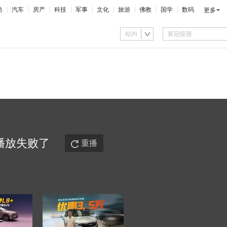
尚
汽车
房产
科技
军事
文化
旅游
佛教
国学
数码
更多
站内
播放
失败
了
重播