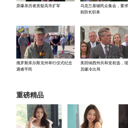
原爆亲历者质疑高市扩军
乌克兰基辅民众集会，要
前防长职务
俄罗斯库尔斯克州举行仪式纪念
美田纳西州共和党初选，
遇难平民
员爆冷出局
重磅精品