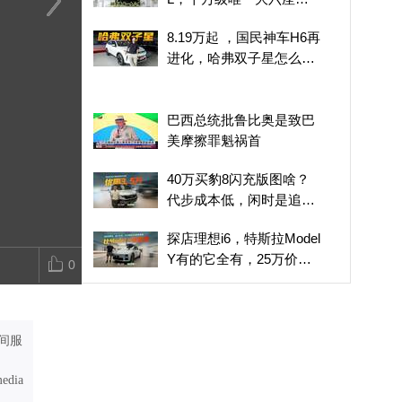
能源SUV
8.19万起 ，国民神车H6
和纵横F700打卡川西“私
宝马X5外观
8.19万起 ，国民神车H6再
再进化，哈弗双子星怎么
藏”风景，寻找向往的生
2027年才上
进化，哈弗双子星怎么
选？
活
还能打过问界
选？
巴西总统批鲁比奥是致巴
美摩擦罪魁祸首
40万买豹8闪充版图啥？
代步成本低，闲时是追求
诗与远方的大玩具
探店理想i6，特斯拉Model
Y有的它全有，25万价位
0
不能错过的选择
探店新一代理想L6，是奶
爸首选，更是强迫症福音
间服
把颜值和豪华座舱及配置
拉满 综合续航竟然接近
media
2000公里 抢先实拍全新红