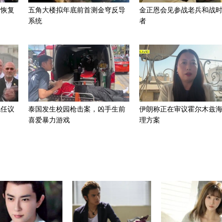
求恢复
五角大楼拟年底前首测金穹反导
金正恩会见参战老兵和战
系统
者
现任议
泰国发生校园枪击案，凶手生前
伊朗称正在审议霍尔木兹
喜爱暴力游戏
理方案