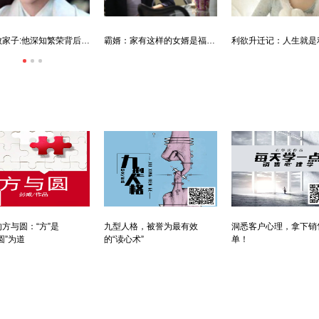
唐朝败家子:他深知繁荣背后的危机
霸婿：家有这样的女婿是福是祸？
方与圆：“方”是
九型人格，被誉为最有效
洞悉客户心理，拿下销
圆”为道
的“读心术”
单！