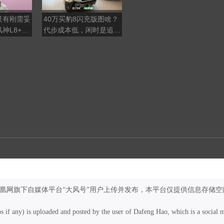
只有刚需妥
40万买豹8闪充版图啥？
亲历全新坦克300集中交
神L8+，
代步成本低，闲时是追求
付：活该它卖得好？
拉满
诗与远方的大玩具
凤凰网旗下自媒体平台“大风号”用户上传并发布，本平台仅提供信息存储空
os if any) is uploaded and posted by the user of Dafeng Hao, which is a social 