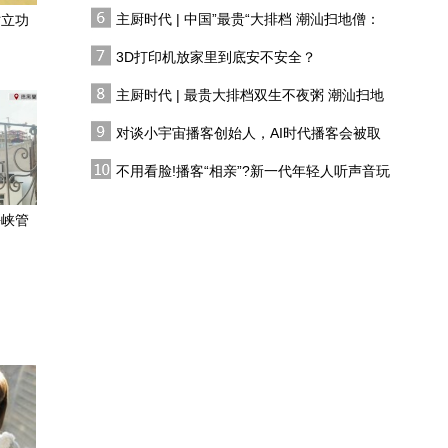
有人花两万吃一桌
分？
主厨时代 | 中国”最贵“大排档 潮汕扫地僧：
时立功
开瑞风RF8寻味广东，突
双生不夜粥
然领悟旅途的意义
3D打印机放家里到底安不安全？
主厨时代 | 最贵大排档双生不夜粥 潮汕扫地
问界M6拆车解读，外饰工
僧 预告片
艺见匠心
对谈小宇宙播客创始人，AI时代播客会被取
代吗?
豆包APP登录特斯拉车
不用看脸!播客“相亲”?新一代年轻人听声音玩
机！实用还是鸡肋？
恋综
海峡管
宝马X5外观大变，但要
2027年才上市，三年后还
能打过问界M9吗？