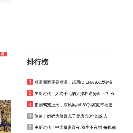
【全尺寸SUV音响只配听
旗H7
个响？大唐EV次顶配25单
元帝瓦雷，听感够惊艳
亲历全新坦克300集中交
吗】 买全尺寸旗舰SUV都
付：活该它卖得好？
盯着航空座椅、空间、续
航？没人在意座舱音质？
体验大升级，实地试驾地
比亚迪大唐EV次顶配搭载
平线HSD V2.0，“人味
帝瓦雷25扬声器7.1.4全景
儿”更浓了
声系统
排行榜
全系标配家用夯爆 30万级
家用最值锁单—阿维塔
07L 正式开启预售
顺滑顺滑还是顺滑，试用ID.ERA 9X驾驶辅
探店大唐EV，第二代刀片
助系统
电池+天神之眼B，优缺点
主厨时代丨人均千元的大排档逆势而上？ 双
给你讲透
生不夜粥：消费群体一直在 只是换了个地方
再说家用SUV只有刚需妥
把副驾宠上天，东风风神L8Y的家庭幸福密
协！静态实拍风神L8+，
码
旅途｜妈妈为脑瘫儿子卖房当8年蜘蛛人
满配舒适配置拉满
抢先体验腾势Z9S 优雅灵
主厨时代丨中国最贵宵夜:双生不夜粥 每晚都
动双在线，这颜值你打几