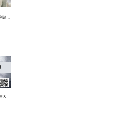
利欲升迁记：人生就是利欲场，利为媒，欲为介
傲世神荒：我若为邪，天下独尊
残阳帝国：如果核潜艇穿越了会发生什么？
售大