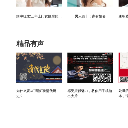
最强仙医：一身布艺却无人不识
婿中狂龙:三年上门女婿后的爆发
男人四十：家有娇妻
精品有声
为什么要从“清陵”看清代历
感受摄影魅力，教你用手机拍
处世的
史？
出大片
本，“