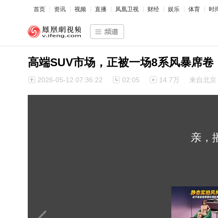
首页
资讯
视频
直播
凤凰卫视
财经
娱乐
体育
时
高端SUV市场，正被一场8系风暴席卷
2026-05-12 07:36:22
02:05
14.7万
来自北京
亲，