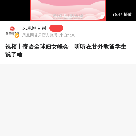
00:00
01:09
36.4万
播放
凤凰网甘肃
凤凰网甘肃官方账号
来自北京
视频丨寄语全球妇女峰会 听听在甘外教留学生
说了啥