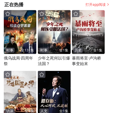
正在热播
打开app阅读
时事
全
131
集
时事
全
1
集
历史
全
1
集
俄乌战局·四周年
少年之死何以引爆
暴雨将至·卢沟桥
祭
法国？
事变始末
访谈
全
5
集
人文
全
1
集