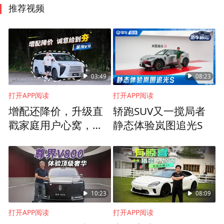
推荐视频
03:49
08:23
打开APP阅读
打开APP阅读
增配还降价，升级直
轿跑SUV又一搅局者
戳家庭用户心窝，静
静态体验岚图追光S
态体验2027款星海V9
10:23
08:09
打开APP阅读
打开APP阅读