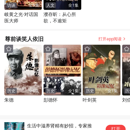
访谈
全
5
集
人文
全
1
集
岐黄之光·对话国
濮存昕：从心所
医大师
欲，不逾矩
尊前谈笑人依旧
打开app阅读
历史
全
1
集
历史
全
1
集
历史
全
1
集
历
朱德
彭德怀
叶剑英
刘
生活中滋养肾精有妙招，专家推
打开