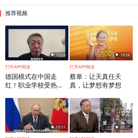
推荐视频
03:29
18:58
打开APP阅读
打开APP阅读
德国模式在中国走
蔡皋：让天真任天
红！职业学校受热
真，让梦想有梦想
捧，就业保障胜过名
牌大学
03:51
05:35