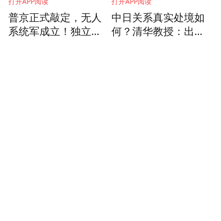
打开APP阅读
打开APP阅读
普京正式敲定，无人
中日关系真实处境如
系统军成立！独立于
何？清华教授：出现
陆海空军，成第四大
结构性变化
军种