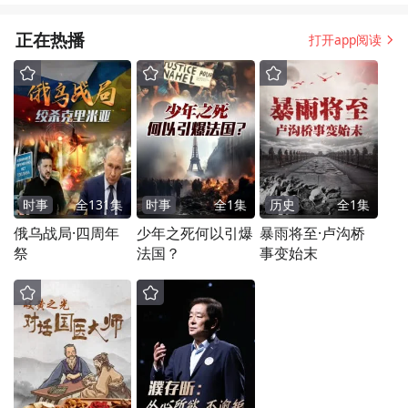
正在热播
打开app阅读
时事
全
131
集
时事
全
1
集
历史
全
1
集
俄乌战局·四周年
少年之死何以引爆
暴雨将至·卢沟桥
祭
法国？
事变始末