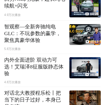
续航+闪充
04:25
4.9万次播放
智观察—全新奔驰纯电
GLC：不玩参数的赢学，
聚焦真豪华体验
11:17
5.8万次播放
内外全面进阶 双动力可
选！艾瑞泽8征服版静态体
验
08:49
4.8万次播放
对话北大教授程乐松丨把
当下的日子过好，本身已