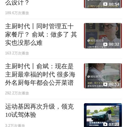
么设计？
00:54
189.6万次播放
主厨时代丨同时管理五十
家餐厅？ 俞斌：做多了 其
实也没那么难
00:32
163.2万次播放
主厨时代丨俞斌：现在是
主厨最幸福的时代 很多海
外名厨每年都会公开菜谱
00:51
292.2万次播放
运动基因再次升级，领克
10试驾体验
07:23
3.2万次播放