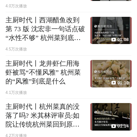
向就是做菜”
4.0万次播放
主厨时代丨西湖醋鱼改到
第 73 版 沈宏非一句话点破
“水性不够” 杭州菜到底该
01:08
是什么味道?
4.5万次播放
主厨时代丨龙井虾仁用海
虾被骂“不懂风雅” 杭州菜
的“风雅”到底是什么
01:10
4.1万次播放
主厨时代丨杭州菜真的没
落了吗? 米其林评审员:如
院让传统杭州菜回到原本
01:14
的样子
4.2万次播放