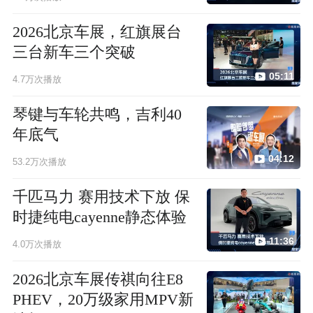
2026北京车展，红旗展台
三台新车三个突破
05:11
4.7万次播放
琴键与车轮共鸣，吉利40
年底气
04:12
53.2万次播放
千匹马力 赛用技术下放 保
时捷纯电cayenne静态体验
11:36
4.0万次播放
2026北京车展传祺向往E8
PHEV，20万级家用MPV新