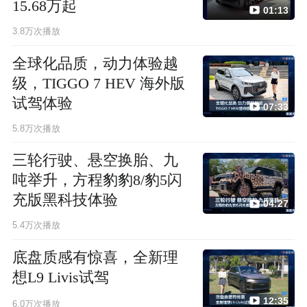
15.68万起
01:13
3.8万次播放
全球化品质，动力体验越
级，TIGGO 7 HEV 海外版
试驾体验
07:33
5.8万次播放
三轮行驶、悬空换胎、九
吨举升，方程豹豹8/豹5闪
充版黑科技体验
04:27
5.4万次播放
底盘质感有惊喜，全新理
想L9 Livis试驾
12:35
6.0万次播放