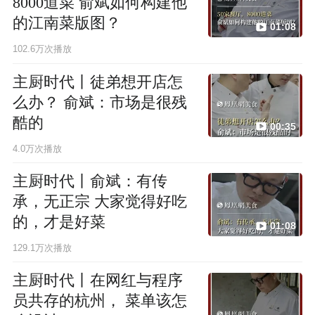
8000道菜 俞斌如何构建他
的江南菜版图？
01:08
102.6万次播放
主厨时代丨徒弟想开店怎
么办？ 俞斌：市场是很残
酷的
00:35
4.0万次播放
主厨时代丨俞斌：有传
承，无正宗 大家觉得好吃
的，才是好菜
01:08
129.1万次播放
主厨时代丨在网红与程序
员共存的杭州， 菜单该怎