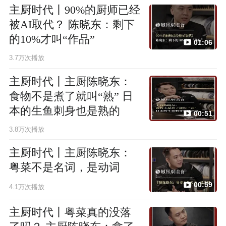
主厨时代丨90%的厨师已经
被AI取代？ 陈晓东：剩下
的10%才叫“作品”
01:06
3.7万次播放
主厨时代丨主厨陈晓东：
食物不是煮了就叫“熟” 日
本的生鱼刺身也是熟的
00:51
3.8万次播放
主厨时代丨主厨陈晓东：
粤菜不是名词，是动词
00:59
4.1万次播放
主厨时代丨粤菜真的没落