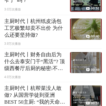
窄了”吗？
00:51
3.0万次播放
主厨时代丨杭州纸皮汤包
工艺极繁却卖不出价 为什
么还要坚持做?
00:40
3.9万次播放
主厨时代丨财务自由后为
什么去泰安门干“黑活”? 顶
级西餐厅后厨的秘密:不挣
00:49
钱，全是情怀
4.0万次播放
主厨时代丨杭帮菜没人敢
做? 从国营学徒到亚洲
BEST 50主厨: “我的天命所
00:51