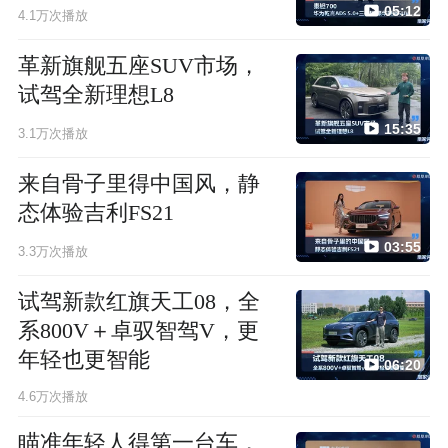
05:12
4.1万次播放
革新旗舰五座SUV市场，
试驾全新理想L8
15:35
3.1万次播放
来自骨子里得中国风，静
态体验吉利FS21
03:55
3.3万次播放
试驾新款红旗天工08，全
系800V＋卓驭智驾V，更
年轻也更智能
06:20
4.6万次播放
瞄准年轻人得第一台车，