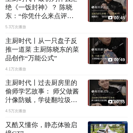
绝《一饭封神》？ 陈晓
东：“你凭什么来点评
00:45
我？”
5.3万次播放
主厨时代丨从一只盘子反
推一道菜 主厨陈晓东的菜
品创作“万能公式”
00:49
4.1万次播放
主厨时代丨过去厨房里的
偷师学艺故事： 师父做酱
汁像防贼，学徒翻垃圾桶
00:55
破解
4.5万次播放
又酷又懂你，静态体验启