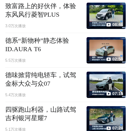
致富路上的好伙伴，体验
东风风行菱智PLUS
08:46
3.0万次播放
德系“新物种”静态体验
ID.AURA T6
02:50
5.5万次播放
德味掀背纯电轿车，试驾
金标大众与众07
07:10
5.4万次播放
四驱跑山利器，山路试驾
吉利银河星耀7
07:24
5.1万次播放