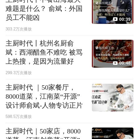
难题是什么？ 俞斌：外国
员工不能凶
00:39
303.2万次播放
主厨时代丨杭州名厨俞
斌：西湖醋鱼不难吃 被骂
上热搜，是因为流量好
00:48
299.3万次播放
主厨时代 ｜50家餐厅，
8000道菜，江南菜“开源”
设计师俞斌-人物专访正片
22:37
598.5万次播放
主厨时代｜50家店，8000