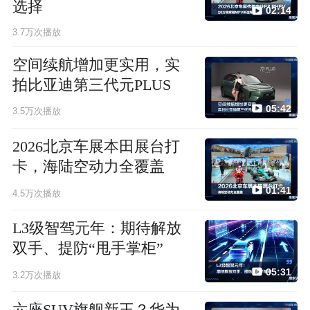
选择
02:14
3.7万次播放
空间续航增加更实用，实
拍比亚迪第三代元PLUS
05:42
3.5万次播放
2026北京车展本田展台打
卡，海陆空动力全覆盖
01:41
4.5万次播放
L3级智驾元年：期待解放
双手、提防“甩手掌柜”
05:31
3.2万次播放
六座SUV旗舰新王？华为