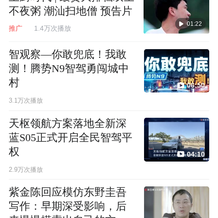
不夜粥 潮汕扫地僧 预告片
01:22
推广
1.4万次播放
智观察—你敢兜底！我敢
测！腾势N9智驾勇闯城中
村
06:50
3.1万次播放
天枢领航方案落地全新深
蓝S05正式开启全民智驾平
权
04:10
2.9万次播放
紫金陈回应模仿东野圭吾
写作：早期深受影响，后