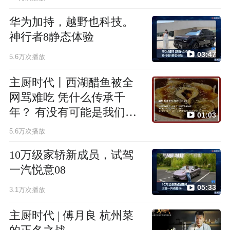
华为加持，越野也科技。
神行者8静态体验
03:47
5.6万次播放
主厨时代丨西湖醋鱼被全
网骂难吃 凭什么传承千
年？ 有没有可能是我们没
01:03
找到它原来的高度
5.6万次播放
10万级家轿新成员，试驾
一汽悦意08
05:33
3.1万次播放
主厨时代 | 傅月良 杭州菜