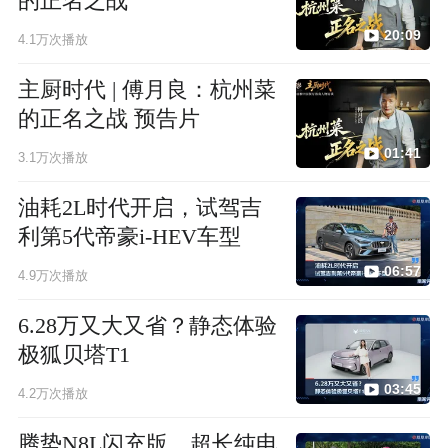
的正名之战
20:09
4.1万次播放
主厨时代 | 傅月良：杭州菜
的正名之战 预告片
01:41
3.1万次播放
油耗2L时代开启，试驾吉
利第5代帝豪i-HEV车型
06:57
4.9万次播放
6.28万又大又省？静态体验
极狐贝塔T1
03:45
4.2万次播放
腾势N8L闪充版，超长纯电