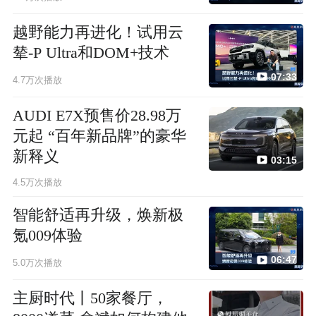
越野能力再进化！试用云
辇-P Ultra和DOM+技术
07:33
4.7万次播放
AUDI E7X预售价28.98万
元起 “百年新品牌”的豪华
新释义
03:15
4.5万次播放
智能舒适再升级，焕新极
氪009体验
06:47
5.0万次播放
主厨时代丨50家餐厅，