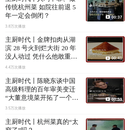
传统杭州菜 如院往前退 5
年一定会倒闭？
00:37
3.8万次播放
主厨时代丨金牌扣肉从湖
滨 28 号火到烂大街 20 年
没人动过 凭什么他敢重启
00:41
升级？
4.4万次播放
主厨时代丨陈晓东谈中国
高级料理的百年审美变迁
“大董意境菜开拓了一个先
00:59
河”
3.5万次播放
主厨时代丨杭州菜真的“太