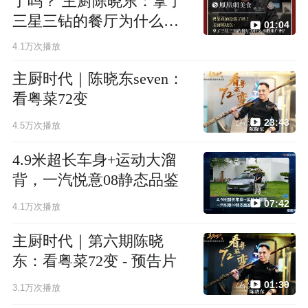
了吗？ 主厨陈晓东：拿了
三星三钻的餐厅为什么不
01:04
敢来广州？
4.1万次播放
主厨时代｜陈晓东seven：
看粤菜72变
23:43
4.5万次播放
4.9米超长车身+运动大溜
背，一汽悦意08静态品鉴
07:42
4.1万次播放
主厨时代｜第六期陈晓
东：看粤菜72变 - 预告片
01:39
3.1万次播放