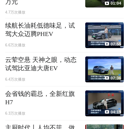
万元
01:04
4.7万次播放
续航长油耗低德味足，试
驾大众迈腾PHEV
07:55
6.6万次播放
云荤空悬 天神之眼，动态
试驾比亚迪大唐EV
07:36
6.4万次播放
会省钱的霸总，全新红旗
H7
04:19
6.3万次播放
主厨时代丨人均不菲、做