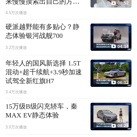
来慢慢摸索出自己的方法
00:52
论
4.5万次播放
硬派越野能有多贴心？静
态体验银河战舰700
04:14
3.2万次播放
年轻人的国风新选择 1.5T
混动+超千续航+3.9秒加速
试驾全新红旗H7
06:12
3.4万次播放
15万级B级闪充轿车，秦
MAX EV静态体验
08:29
3.0万次播放