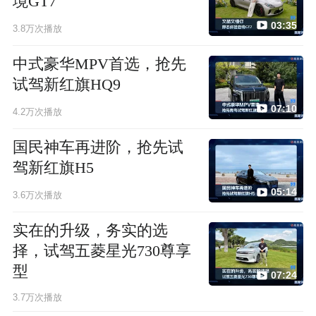
境GT7
03:35
3.8万次播放
中式豪华MPV首选，抢先
试驾新红旗HQ9
07:10
4.2万次播放
国民神车再进阶，抢先试
驾新红旗H5
05:14
3.6万次播放
实在的升级，务实的选
择，试驾五菱星光730尊享
型
07:24
3.7万次播放