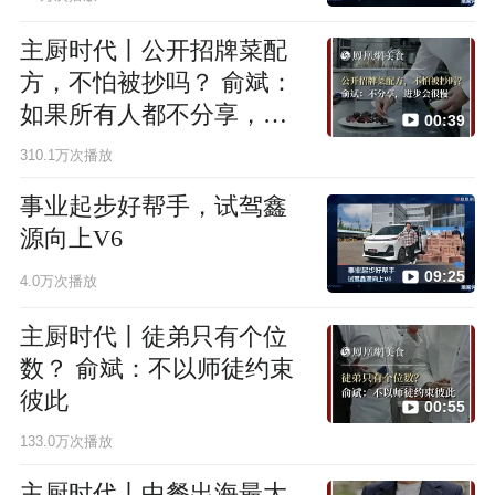
主厨时代丨公开招牌菜配
方，不怕被抄吗？ 俞斌：
如果所有人都不分享，进
00:39
步会很慢
310.1万次播放
事业起步好帮手，试驾鑫
源向上V6
09:25
4.0万次播放
主厨时代丨徒弟只有个位
数？ 俞斌：不以师徒约束
彼此
00:55
133.0万次播放
主厨时代丨中餐出海最大