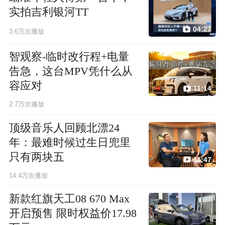
实拍吉利银河TT
04:27
3.6万次播放
智观察-临时改行程+电量
告急，这台MPV凭什么从
容应对
11:14
2.7万次播放
顶级音乐人回顾北漂24
年：最难时候过生日兜里
只有两块五
11:47
14.4万次播放
新款红旗天工08 670 Max
开启预售 限时权益价17.98