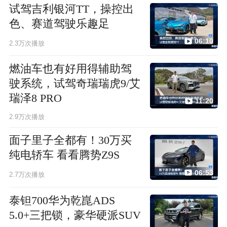
试驾吉利银河TT，操控出
色、赛道驾驶乐趣足
06:10
2.3万次播放
燃油车也有好用得辅助驾
驶系统，试驾奇瑞瑞虎9/艾
瑞泽8 PRO
11:20
2.9万次播放
面子里子全都有！30万买
纯电轿车 看看腾势Z9S
06:53
2.7万次播放
泰钽700华为乾崑ADS
5.0+三把锁，豪华硬派SUV