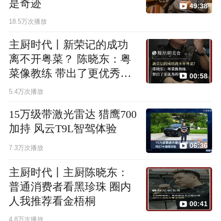
是奇迹
49:38
18.5万次播放
主厨时代丨新荣记的成功
离不开粤菜？ 陈晓东：粤
菜像教练 带出了更优秀的
00:58
学生
5.4万次播放
15万级带激光雷达 猎鹰700
加持 风云T9L智驾体验
06:36
7.3万次播放
主厨时代丨主厨陈晓东：
普通消费者看黑珍珠 圈内
人我推荐看金梧桐
00:41
4.8万次播放