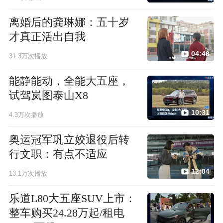
离婚后的龚琳娜：五十岁
才真正活出自我
04:46
31.3万次播放
能静能动，全能大五座，
试驾岚图泰山X8
10:31
4.3万次播放
奥运冠军巩立姣退役后转
行文职：有点不适应
12:04
13.1万次播放
乐道L80大五座SUV上市：
整车购买24.28万起/租电