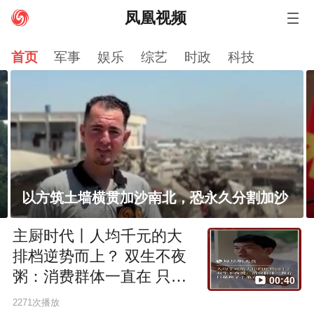
凤凰视频
资讯
娱乐
财经
卫视
军事
科技
体育
首页
军事
娱乐
综艺
时政
科技
小说
房产
汽车
视频
评测
时尚
历史
台湾
港澳
图片
直播
评论
公益
旅游
VIP
美食
健康
文化
国学
智库
社会
NBA
尚品
风财讯
有声
佛教文化
金与正：日本不顾其战犯国地位，不断获取
更多攻击性手段，朝鲜绝不会袖手旁观
主厨时代丨人均千元的大
排档逆势而上？ 双生不夜
粥：消费群体一直在 只是
00:40
换了个地方
2271次播放