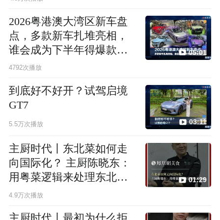
2026粤港澳大湾区新车盘
点，多款新车扎堆亮相，
谁会成为下半年得爆款车
05:01
型？
4792次播放
到底好不好开？试驾启境
GT7
03:11
5.5万次播放
主厨时代丨东北菜如何走
向国际化？ 主厨陈晓东：
用粤菜逻辑来处理东北食
01:29
材
4.9万次播放
主厨时代丨最初为什么拒