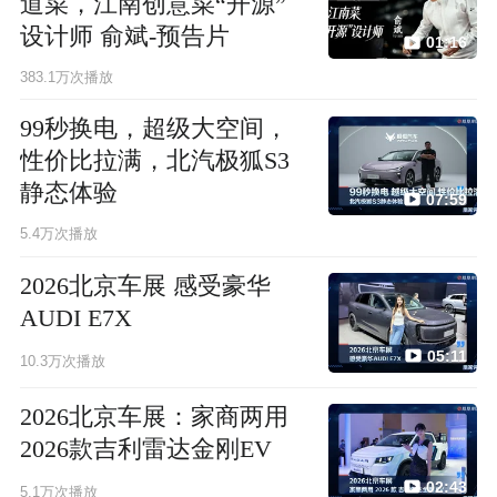
道菜，江南创意菜“开源”
设计师 俞斌-预告片
01:16
383.1万次播放
99秒换电，超级大空间，
性价比拉满，北汽极狐S3
静态体验
07:59
5.4万次播放
2026北京车展 感受豪华
AUDI E7X
05:11
10.3万次播放
2026北京车展：家商两用
2026款吉利雷达金刚EV
02:43
5.1万次播放